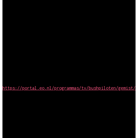
2019
Regie, research en montage
Goed voor elkaar
Simpel Media / RTL 4
2018
Samenstelling en montage
Bushpiloten
De Haaien / EO
https://portal.eo.nl/programmas/tv/bushpiloten/gemist/
2017
Regie en montage