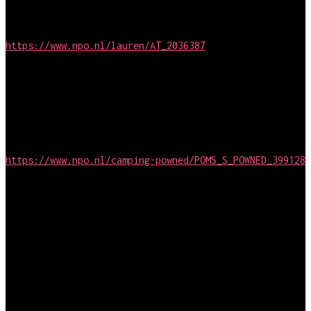
Simpel Media / AVROTROS
https://www.npo.nl/lauren/AT_2036387
Camjo en montage
Camping PowNed (S2)
BlazHoffski / PowNed
https://www.npo.nl/camping-powned/POMS_S_POWNED_399128
Regie
YaYoga
Towel Media / Net5
Camjo en montage