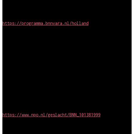
Holland!
Strix / BNN-VARA
https://programma.bnnvara.nl/holland
Regie en montage
Johnny into the wild
Simpel media / RTL4
2016
Regie en montage
Geslacht!
Strix / BNN-VARA
https://www.npo.nl/geslacht/BNN_101381999