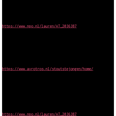
Regie en montage
Lauren! (S3 & 4)
Simpel Media / AVROTROS
https://www.npo.nl/lauren/AT_2036387
Regie en montage
De stoutste jongen van de klas
Simpel Media / AVROTROS
https://www.avrotros.nl/stoutstejongen/home/
2015
Regie en montage
Lauren! (S2)
Simpel Media / AVROTROS
https://www.npo.nl/lauren/AT_2036387