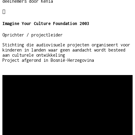
deelnemers door Kenia

Imagine Your Culture Foundation 2003
Oprichter / projectleider
Stichting die audiovisuele projecten organiseert voor
kinderen in landen waar geen aandacht wordt besteed
aan culturele ontwikkeling
Project afgerond in Bosnië-Herzegovina
Biografie
“Ik heb altijd verhalen willen vertellen, verhalen
over mensen en wat hen beweegt”.
Deze fascinatie heeft ervoor gezorgd dat ik besloot
programmamaker te worden. In 1997 begon ik met de
studie Film- en televisiewetenschappen aan de UvA.
Nadat ik in 2002 de studie met succes heb weten af te
ronden, heb ik een mooie weg mogen afleggen die me via
uiteenlopende programma’s en projecten op allerlei
plekken in de wereld heeft gebracht, maar ook in staat