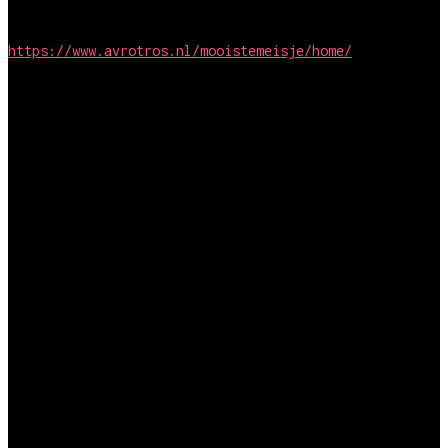
Simpel Media / TROS
https://www.avrotros.nl/mooistemeisje/home/
2012
Regie, camjo en montage
Hit the road
Endemol / BNN
Regie, camjo en montage
De klas van ‘89
Endemol / SBS6
Regie en montage
Festivalland