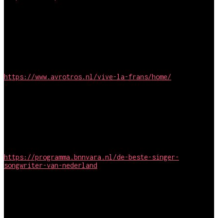
Regie
Vive La Frans (S3)
Simpel Media / AVROTROS
https://www.avrotros.nl/vive-la-frans/home/
Camjo en montage
De beste singer-songwriter van Nederland (S4)
BlazHoffski / VARABNN
https://programma.bnnvara.nl/de-beste-singer-
songwriter-van-nederland
2014
Regie en montage
Lauren! (S1)